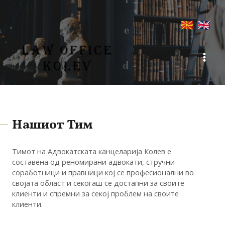
Нашиот Тим
Тимот на Адвокатската канцеларија Колев е
составена од реномирани адвокати, стручни
соработници и правници кој се професионални во
својата област и секогаш се достапни за своите
клиенти и спремни за секој проблем на своите
клиенти.