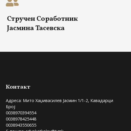
Стручен Соработник
Јасмина Тасевска
Контакт
Адреса: Мито Хаџивасилев Јасмин 1/1-2, Кавадарци
Број:
0038970394554
0038978425448
0038943550655
Е-пошта: advokatkolev@t.mk